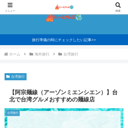
メニュー
検索
旅行準備の時にチェックしたい記事>>
ホーム
海外旅行
台湾旅行
台湾旅行
【阿宗麺線（アーゾンミエンシエン）】台
北で台湾グルメおすすめの麺線店
台湾旅行