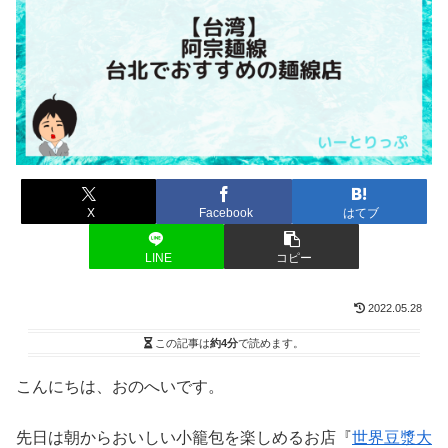
X
Facebook
はてブ
LINE
コピー
2022.05.28
この記事は
約4分
で読めます。
こんにちは、おのへいです。
先日は朝からおいしい小籠包を楽しめるお店『
世界豆漿大