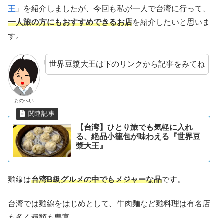
王
』を紹介しましたが、今回も私が一人で台湾に行って、
一人旅の方にもおすすめできるお店
を紹介したいと思いま
す。
世界豆漿大王は下のリンクから記事をみてね
おのへい
【台湾】ひとり旅でも気軽に入れ
る、絶品小籠包が味わえる『世界豆
漿大王』
麺線は
台湾B級グルメの中でもメジャーな品
です。
台湾では麺線をはじめとして、牛肉麺など麺料理は有名店
も多く種類も豊富。