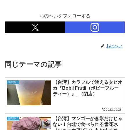
おのへいをフォローする
おのへい
同じテーマの記事
【台湾】カラフルで映えるタピオ
台湾旅行
カ『Bobii Frutii（ボビーフルー
ティー）』_（閉店）
2022.05.28
【台湾】マンゴーかき氷だけじゃ
台湾旅行
ない！台北で食べられる雪花冰