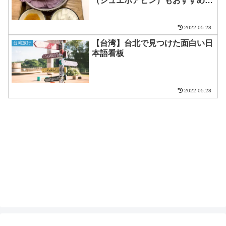
（シュエホアピン）もおすすめ
『路地 氷の怪物』
2022.05.28
【台湾】台北で見つけた面白い日
台湾旅行
本語看板
2022.05.28