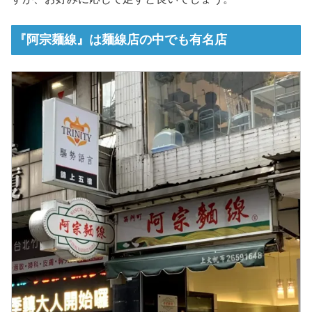
『阿宗麺線』は麺線店の中でも有名店