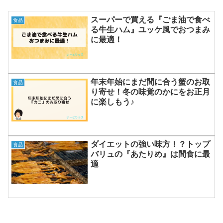
スーパーで買える『ごま油で食べ
食品
る牛生ハム』ユッケ風でおつまみ
に最適！
年末年始にまだ間に合う蟹のお取
食品
り寄せ！冬の味覚のかにをお正月
に楽しもう♪
ダイエットの強い味方！？トップ
食品
バリュの『あたりめ』は間食に最
適