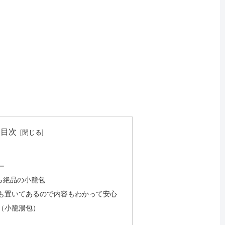
目次
ー
ら絶品の小籠包
も置いてあるので内容もわかって安心
（小籠湯包）