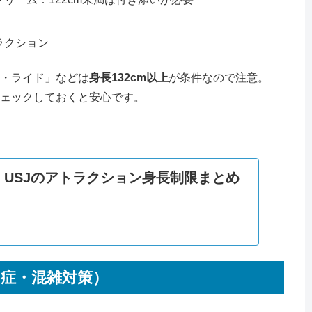
ラクション
・ライド」などは
身長132cm以上
が条件なので注意。
ェックしておくと安心です。
年】USJのアトラクション身長制限まとめ
中症・混雑対策）