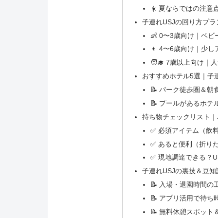
☀️ 夏ならではの注
子連れUSJの回り方プ
👶 0〜3歳向け｜ベ
👦 4〜6歳向け｜少
🧑‍🎓 7歳以上向
おすすめホテル5選｜子
📝 パーク徒歩圏＆
📝 プールがあるホテ
持ち物チェックリスト｜
✅ 必須アイテム（飲
✅ あると便利（折り
✅ 現地調達できる？
子連れUSJの裏技＆豆知
📝 入場・退園時間
📝 アプリ活用で待ち
📝 無料休憩スポッ