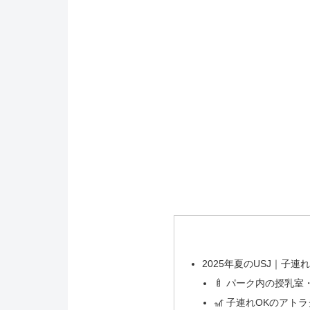
2025年夏のUSJ｜子
🍼 パーク内の授乳
🎢 子連れOKのア