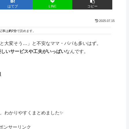
はてブ
LINE
コピー
2025.07.15
記事は
約7分
で読めます。
だと大変そう…」と不安なママ・パパも多いはず。
優しいサービスや工夫がいっぱい
なんです。
報
を、わかりやすくまとめました✨
ポンサーリンク