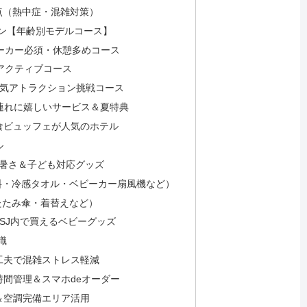
意点（熱中症・混雑対策）
ラン【年齢別モデルコース】
ビーカー必須・休憩多めコース
しアクティブコース
け｜人気アトラクション挑戦コース
連れに嬉しいサービス＆夏特典
朝食ビュッフェが人気のホテル
ル
暑さ＆子ども対応グッズ
料・冷感タオル・ベビーカー扇風機など）
たたみ傘・着替えなど）
USJ内で買えるベビーグッズ
識
の工夫で混雑ストレス軽減
時間管理＆スマホdeオーダー
ト＆空調完備エリア活用