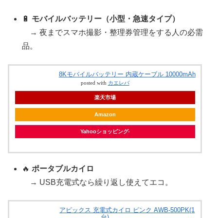
🔋
モバイルバッテリー（小型・急速タイプ）
→ 夜までスマホ撮影・整理券管理をする人の必需
品。
8Kモバイルバッテリー 内蔵ケーブル 10000mAh
posted with
カエレバ
楽天市場
Amazon
Yahooショッピング
🔥
ポータブルカイロ
→ USB充電式なら繰り返し使えてエコ。
アピックス 充電式カイロ ピンク AWB-500PK(1
台)