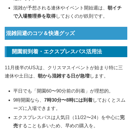
混雑が予想される連休やイベント開始週は、
朝イチ
で入場整理券を取得
しておくのが鉄則です。
混雑回避のコツ＆快適グッズ
開園前到着・エクスプレスパス活用法
11月後半のUSJは、クリスマスイベントが始まり特に三
連休や土日は、
朝から混雑する日が急増
します。
平日でも「開園60〜90分前の到着」が理想的。
9時開園なら、
7時30分〜8時には到着
しておくとスム
ーズに入場できます。
エクスプレスパスは人気日（11/22〜24）を中心に
完
売
することも多いため、早めの購入を。