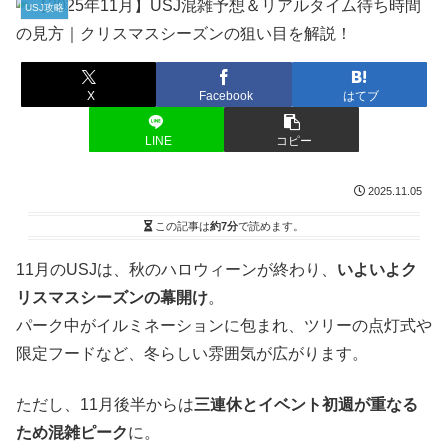
USJ攻略
X
Facebook
はてブ
LINE
コピー
2025.11.05
この記事は
約7分
で読めます。
11月のUSJは、秋のハロウィーンが終わり、
いよいよク
リスマスシーズンの幕開け
。
パーク中がイルミネーションに包まれ、ツリーの点灯式や
限定フードなど、冬らしい雰囲気が広がります。
ただし、11月後半からは
三連休とイベント初週が重なる
ため混雑ピーク
に。