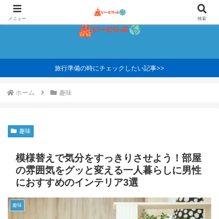
メニュー
検索
旅行準備の時にチェックしたい記事>>
ホーム
趣味
趣味
模様替えで気分をすっきりさせよう！部屋
の雰囲気をグッと変える一人暮らしに男性
におすすめのインテリア3選
趣味