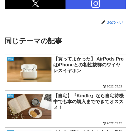
おのへい
同じテーマの記事
【買ってよかった】 AirPods Pro
趣味
はiPhoneとの相性抜群のワイヤ
レスイヤホン
2022.05.28
【自宅】『Kindle』なら自宅待機
趣味
中でも本の購入までできてオスス
メ！
2022.05.28