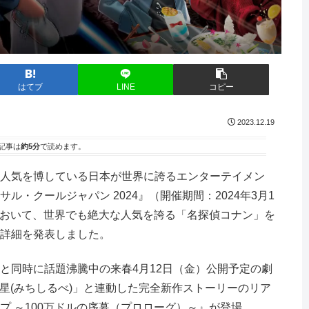
はてブ
LINE
コピー
2023.12.19
記事は
約5分
で読めます。
大人気を博している日本が世界に誇るエンターテイメン
・クールジャパン 2024』（開催期間：2024年3月1
）において、世界でも絶大な人気を誇る「名探偵コナン」を
詳細を発表しました。
と同時に話題沸騰中の来春4月12日（金）公開予定の劇
稜星(みちしるべ)」と連動した完全新作ストーリーのリア
プ ～100万ドルの序幕（プロローグ）～』が登場。