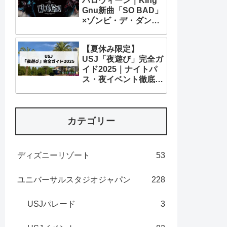
ハロウィーン｜King
Gnu新曲「SO BAD」
×ゾンビ・デ・ダンス
＆ホラーイベント徹底
解説
【夏休み限定】
USJ「夜遊び」完全ガ
イド2025｜ナイトパ
ス・夜イベント徹底解
説！
カテゴリー
ディズニーリゾート
53
ユニバーサルスタジオジャパン
228
USJパレード
3