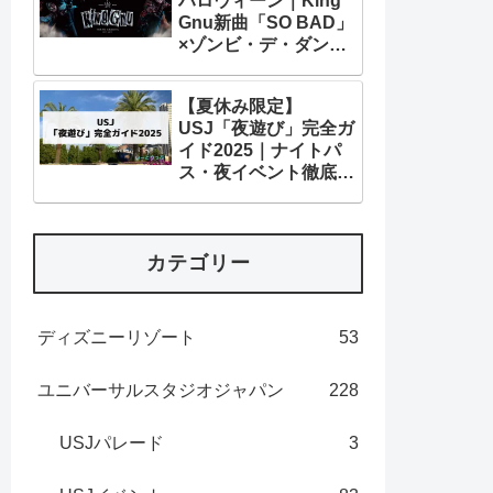
ハロウィーン｜King
Gnu新曲「SO BAD」
×ゾンビ・デ・ダンス
＆ホラーイベント徹底
解説
【夏休み限定】
USJ「夜遊び」完全ガ
イド2025｜ナイトパ
ス・夜イベント徹底解
説！
カテゴリー
ディズニーリゾート
53
ユニバーサルスタジオジャパン
228
USJパレード
3