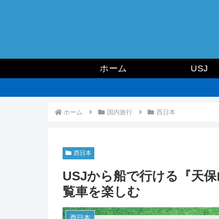
ホーム
USJ
ホーム
国内旅行
西日本
西日本
USJから船で行ける『天
覧車を楽しむ
西日本