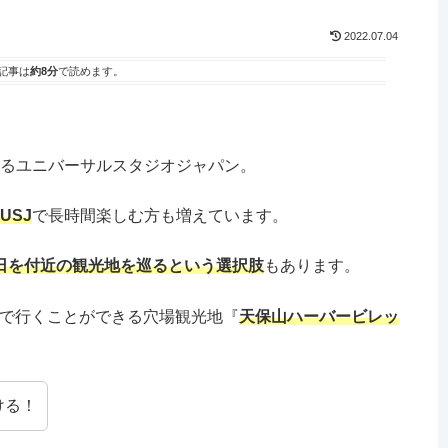
2022.07.04
記事は
約8分
で読めます。
るユニバーサルスタジオジャパン。
USJ
で長時間楽しむ方も増えています。
日を付近の観光地を巡るという選択肢
もあります。
船で行くことができる穴場観光地『
天保山ハーバービレッ
ける！