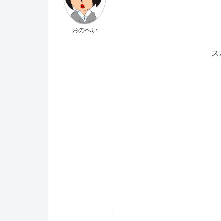
おのへい
ス