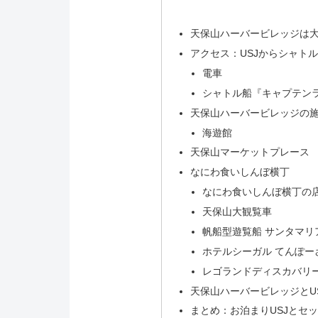
天保山ハーバービレッジは
アクセス：USJからシャト
電車
シャトル船『キャプテン
天保山ハーバービレッジの
海遊館
天保山マーケットプレース
なにわ食いしんぼ横丁
なにわ食いしんぼ横丁の
天保山大観覧車
帆船型遊覧船 サンタマリ
ホテルシーガル てんぽー
レゴランドディスカバリ
天保山ハーバービレッジとU
まとめ：お泊まりUSJとセ