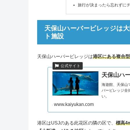
旅行が決まったら忘れずに
天保山ハーバービレッジは大
ト施設
天保山ハーバービレッジは
港区にある複合型
天保山ハー
海遊館、天保山
バービレッジ全
い。
www.kaiyukan.com
港区はUSJのある此花区の隣の区で、
標高4