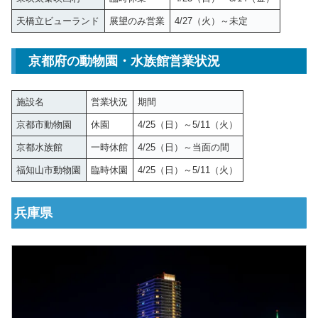
天橋立ビューランド
展望のみ営業
4/27（火）～未定
京都府の動物園・水族館営業状況
施設名
営業状況
期間
京都市動物園
休園
4/25（日）～5/11（火）
京都水族館
一時休館
4/25（日）～当面の間
福知山市動物園
臨時休園
4/25（日）～5/11（火）
兵庫県