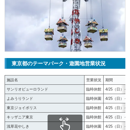
東京都のテーマパーク・遊園地営業状況
施設名
営業状況
期間
サンリオピューロランド
臨時休館
4/25（日）～5
よみうりランド
臨時休園
4/25（日）～5
東京ジョイポリス
臨時休館
4/25（日）～5
キッザニア東京
臨時休館
4/25（日）～5
浅草花やしき
臨時休園
4/25（日）～5