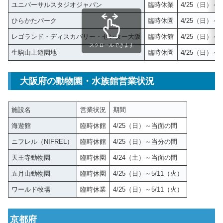
ユニバーサルスタジオジャパン
臨時休業
4/25（日）～5
ひらかたパーク
臨時休園
4/25（日）～5
レゴランド・ディスカバリー・センター大阪
臨時休館
4/25（日）～
スクロールできます
生駒山上遊園地
臨時休園
4/25（日）
大阪府の動物園・水族館営業状況
施設名
営業状況
期間
海遊館
臨時休館
4/25（日）～当面の間
ニフレル（NIFREL）
臨時休館
4/25（日）～当分の間
天王寺動物園
臨時休園
4/24（土）～当面の間
五月山動物園
臨時休園
4/25（日）～5/11（火）
ワールド牧場
臨時休業
4/25（日）～5/11（火）
京都府