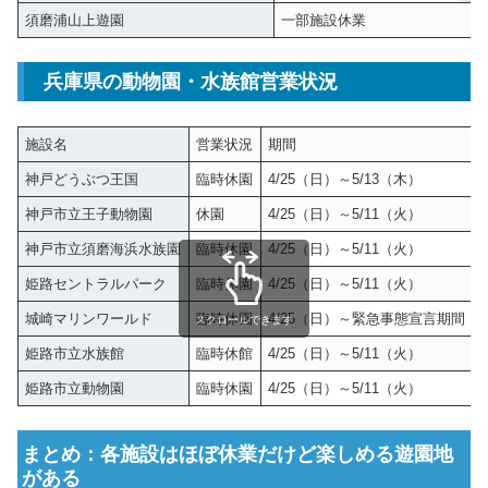
須磨浦山上遊園
一部施設休業
兵庫県の動物園・水族館営業状況
施設名
営業状況
期間
神戸どうぶつ王国
臨時休園
4/25（日）～5/13（木）
神戸市立王子動物園
休園
4/25（日）～5/11（火）
神戸市立須磨海浜水族園
臨時休園
4/25（日）～5/11（火）
姫路セントラルパーク
臨時休園
4/25（日）～5/11（火）
城崎マリンワールド
臨時休園
4/25（日）～緊急事態宣言期間
スクロールできます
姫路市立水族館
臨時休館
4/25（日）～5/11（火）
姫路市立動物園
臨時休園
4/25（日）～5/11（火）
まとめ：各施設はほぼ休業だけど楽しめる遊園地
がある