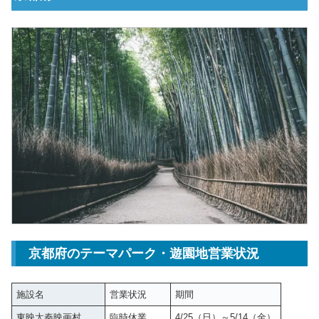
京都府のテーマパーク・遊園地営業状況
施設名
営業状況
期間
東映太秦映画村
臨時休業
4/25（日）～5/14（金）