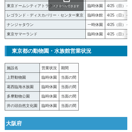
東京ドームシティアトラクションズ
臨時休園
4/25（日）～5
スクロールできます
レゴランド・ディスカバリー・センター東京
臨時休館
4/25（日）～
ナンジャタウン
一時休園
4/25（日）～5
東京サマーランド
臨時休園
4/25（日）～5
東京都の動物園・水族館営業状況
施設名
営業状況
期間
上野動物園
臨時休園
当面の間
葛西臨海水族園
臨時休園
当面の間
多摩動物公園
臨時休園
当面の間
井の頭自然文化園
臨時休園
当面の間
大阪府