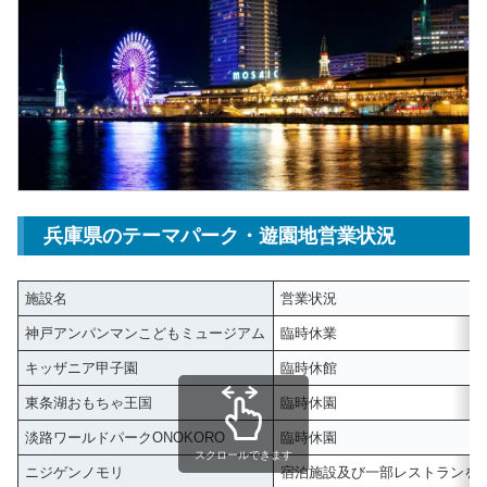
兵庫県のテーマパーク・遊園地営業状況
施設名
営業状況
神戸アンパンマンこどもミュージアム
臨時休業
キッザニア甲子園
臨時休館
東条湖おもちゃ王国
臨時休園
淡路ワールドパークONOKORO
臨時休園
スクロールできます
ニジゲンノモリ
宿泊施設及び一部レストランを