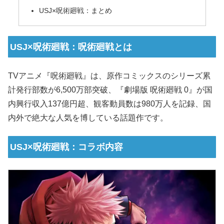
USJ×呪術廻戦：まとめ
USJ×呪術廻戦：呪術廻戦とは
TVアニメ『呪術廻戦』は、原作コミックスのシリーズ累
計発行部数が6,500万部突破、『劇場版 呪術廻戦 0』が国
内興行収入137億円超、観客動員数は980万人を記録、国
内外で絶大な人気を博している話題作です。
USJ×呪術廻戦：コラボ内容