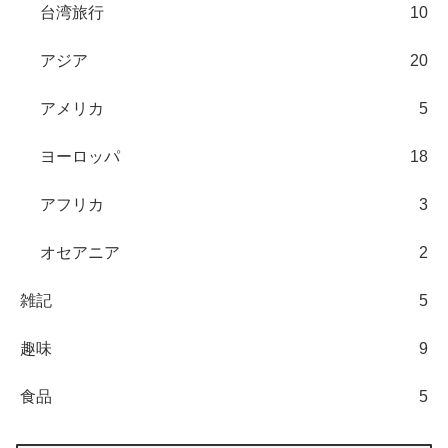
台湾旅行
10
アジア
20
アメリカ
5
ヨーロッパ
18
アフリカ
3
オセアニア
2
雑記
5
趣味
9
食品
5